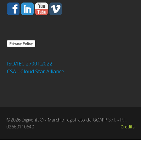
Privacy Policy
ISO/IEC 27001:2022
CSA - Cloud Star Alliance
©2026 Digivents® - Marchio registrato da GOAPP S.r.l. - P.I.:
02660110640
Credits