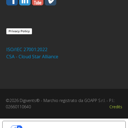
Privacy Policy
ISO/IEC 27001:2022
CSA - Cloud Star Alliance
©2026 Digivents® - Marchio registrato da GOAPP S.r.l. - P.I.:
02660110640
Credits
Le tue preferenze relative alla