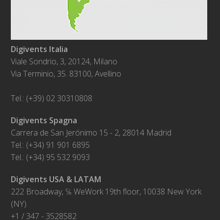
Digivents Italia
Viale Sondrio, 3, 20124, Milano
Via Terminio, 35. 83100, Avellino
Tel.: (+39) 02 30310808
Digivents Spagna
Carrera de San Jerónimo 15 - 2, 28014 Madrid
Tel.: (+34) 91 901 6895
Tel.: (+34) 95 532 9093
Digivents USA & LATAM
222 Broadway, ℅ WeWork 19th floor, 10038 New York
(NY)
+1 / 347 - 3528582