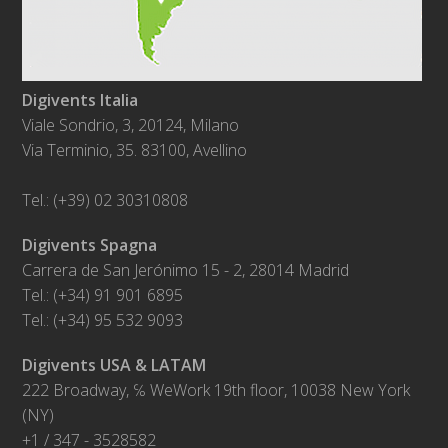
Digivents Italia
Viale Sondrio, 3, 20124, Milano
Via Terminio, 35. 83100, Avellino
Tel.: (+39) 02 30310808
Digivents Spagna
Carrera de San Jerónimo 15 - 2, 28014 Madrid
Tel.: (+34) 91 901 6895
Tel.: (+34) 95 532 9093
Digivents USA & LATAM
222 Broadway, ℅ WeWork 19th floor, 10038 New York
(NY)
+1 / 347 - 3528582