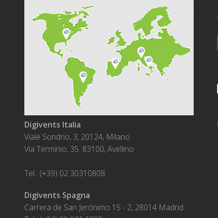
Digivents Italia
Viale Sondrio, 3, 20124, Milano
Via Terminio, 35. 83100, Avellino
Tel.: (+39) 02 30310808
Digivents Spagna
Carrera de San Jerónimo 15 - 2, 28014 Madrid