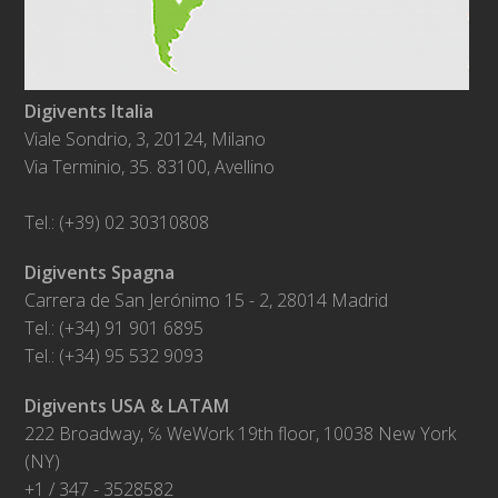
Digivents Italia
Viale Sondrio, 3, 20124, Milano
Via Terminio, 35. 83100, Avellino
Tel.: (+39) 02 30310808
Digivents Spagna
Carrera de San Jerónimo 15 - 2, 28014 Madrid
Tel.: (+34) 91 901 6895
Tel.: (+34) 95 532 9093
Digivents USA & LATAM
222 Broadway, ℅ WeWork 19th floor, 10038 New York
(NY)
+1 / 347 - 3528582