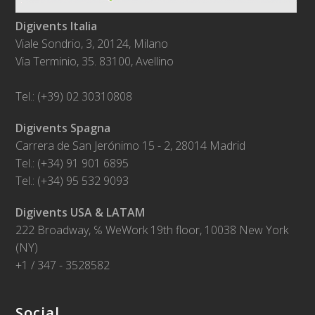
Digivents Italia
Viale Sondrio, 3, 20124, Milano
Via Terminio, 35. 83100, Avellino
Tel.: (+39) 02 30310808
Digivents Spagna
Carrera de San Jerónimo 15 - 2, 28014 Madrid
Tel.: (+34) 91 901 6895
Tel.: (+34) 95 532 9093
Digivents USA & LATAM
222 Broadway, ℅ WeWork 19th floor, 10038 New York
(NY)
+1 / 347 - 3528582
Social