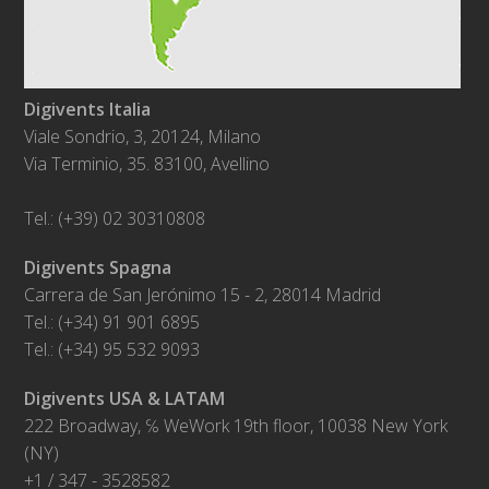
Digivents Italia
Viale Sondrio, 3, 20124, Milano
Via Terminio, 35. 83100, Avellino
Tel.: (+39) 02 30310808
Digivents Spagna
Carrera de San Jerónimo 15 - 2, 28014 Madrid
Tel.: (+34) 91 901 6895
Tel.: (+34) 95 532 9093
Digivents USA & LATAM
222 Broadway, ℅ WeWork 19th floor, 10038 New York
(NY)
+1 / 347 - 3528582