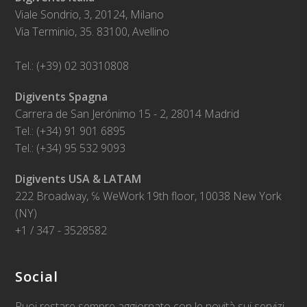
Viale Sondrio, 3, 20124, Milano
Via Terminio, 35. 83100, Avellino
Tel.: (+39) 02 30310808
Digivents Spagna
Carrera de San Jerónimo 15 - 2, 28014 Madrid
Tel.: (+34) 91 901 6895
Tel.: (+34) 95 532 9093
Digivents USA & LATAM
222 Broadway, ℅ WeWork 19th floor, 10038 New York
(NY)
+1 / 347 - 3528582
Social
Puoi restare sempre aggiornato con le novità sui servizi