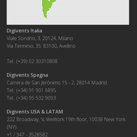
Digivents Italia
Viale Sondrio, 3, 20124, Milano
Via Terminio, 35. 83100, Avellino
Tel.: (+39) 02 30310808
Digivents Spagna
Carrera de San Jerónimo 15 - 2, 28014 Madrid
Tel.: (+34) 91 901 6895
Tel.: (+34) 95 532 9093
Digivents USA & LATAM
222 Broadway, ℅ WeWork 19th floor, 10038 New York
(NY)
+1 / 347 - 3528582