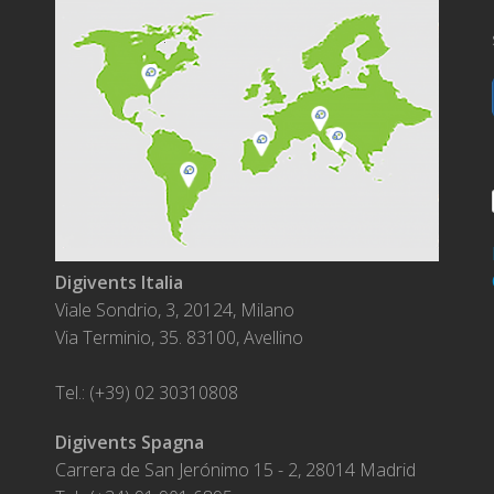
Digivents Italia
Viale Sondrio, 3, 20124, Milano
Via Terminio, 35. 83100, Avellino
Tel.: (+39) 02 30310808
Digivents Spagna
Carrera de San Jerónimo 15 - 2, 28014 Madrid