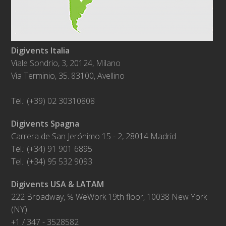
Digivents Italia
Viale Sondrio, 3, 20124, Milano
Via Terminio, 35. 83100, Avellino
Tel.: (+39) 02 30310808
Digivents Spagna
Carrera de San Jerónimo 15 - 2, 28014 Madrid
Tel.: (+34) 91 901 6895
Tel.: (+34) 95 532 9093
Digivents USA & LATAM
222 Broadway, ℅ WeWork 19th floor, 10038 New York
(NY)
+1 / 347 - 3528582