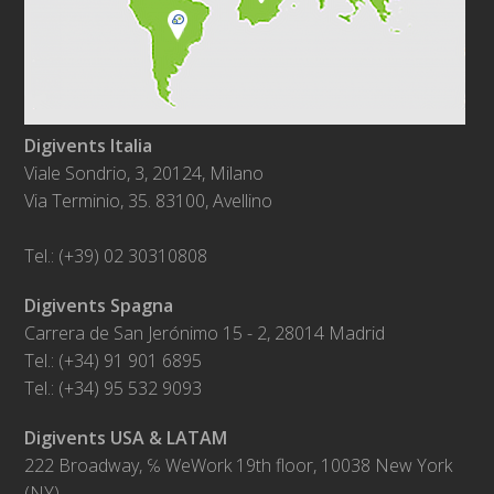
Digivents Italia
Viale Sondrio, 3, 20124, Milano
Via Terminio, 35. 83100, Avellino
Tel.: (+39) 02 30310808
Digivents Spagna
Carrera de San Jerónimo 15 - 2, 28014 Madrid
Tel.: (+34) 91 901 6895
Tel.: (+34) 95 532 9093
Digivents USA & LATAM
222 Broadway, ℅ WeWork 19th floor, 10038 New York
(NY)