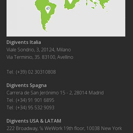
Digivents Italia
Viale Sondrio, 3, 20124, Milano
Via Terminio, 35. 83100, Avellino
Tel.: (+39) 02 30310808
Digivents Spagna
Carrera de San Jerónimo 15 - 2, 28014 Madrid
Tel.: (+34) 91 901 6895
Tel.: (+34) 95 532 9093
Digivents USA & LATAM
222 Broadway, ℅ WeWork 19th floor, 10038 New York