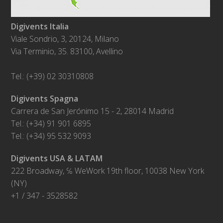
Digivents Italia
Viale Sondrio, 3, 20124, Milano
Via Terminio, 35. 83100, Avellino
Tel.: (+39) 02 30310808
Digivents Spagna
Carrera de San Jerónimo 15 - 2, 28014 Madrid
Tel.: (+34) 91 901 6895
Tel.: (+34) 95 532 9093
Digivents USA & LATAM
222 Broadway, ℅ WeWork 19th floor, 10038 New York
(NY)
+1 / 347 - 3528582