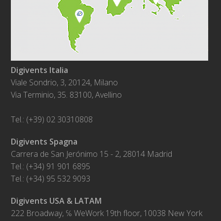
Digivents Italia
Viale Sondrio, 3, 20124, Milano
Via Terminio, 35. 83100, Avellino
Tel.: (+39) 02 30310808
Digivents Spagna
Carrera de San Jerónimo 15 - 2, 28014 Madrid
Tel.: (+34) 91 901 6895
Tel.: (+34) 95 532 9093
Digivents USA & LATAM
222 Broadway, ℅ WeWork 19th floor, 10038 New York