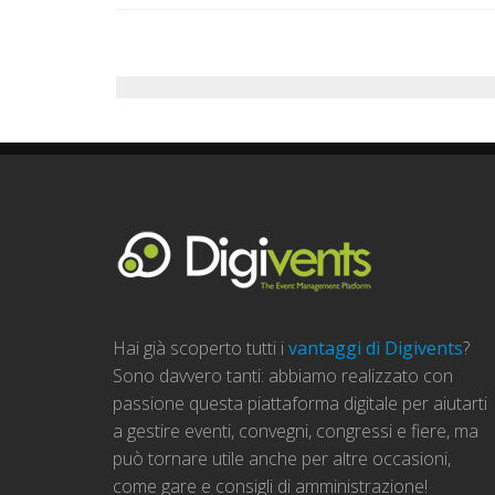
Hai già scoperto tutti i
vantaggi di Digivents
?
Sono davvero tanti: abbiamo realizzato con
passione questa piattaforma digitale per aiutarti
a gestire eventi, convegni, congressi e fiere, ma
può tornare utile anche per altre occasioni,
come gare e consigli di amministrazione!