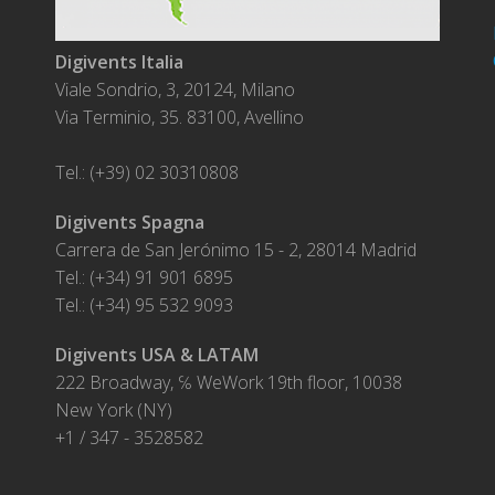
Digivents Italia
Viale Sondrio, 3, 20124, Milano
Via Terminio, 35. 83100, Avellino
Tel.: (+39) 02 30310808
Digivents Spagna
Carrera de San Jerónimo 15 - 2, 28014 Madrid
Tel.: (+34) 91 901 6895
Tel.: (+34) 95 532 9093
Digivents USA & LATAM
222 Broadway, ℅ WeWork 19th floor, 10038
New York (NY)
+1 / 347 - 3528582