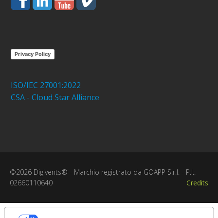
Privacy Policy
ISO/IEC 27001:2022
CSA - Cloud Star Alliance
©2026 Digivents® - Marchio registrato da GOAPP S.r.l. - P.I.:
02660110640
Credits
Le tue preferenze relative alla