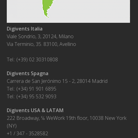
Digivents Italia
Viale Sondrio, 3, 20124, Milano
Via Terminio, 35. 83100, Avellino
Tel.: (+39) 02 30310808
Digivents Spagna
Carrera de San Jerónimo 15 - 2, 28014 Madrid
Tel.: (+34) 91 901 6895
Tel.: (+34) 95 532 9093
Digivents USA & LATAM
222 Broadway, ℅ WeWork 19th floor, 10038 New York
(NY)
+1 / 347 - 3528582