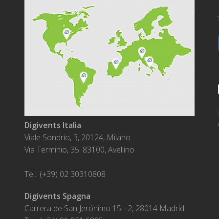
Digivents Italia
Viale Sondrio, 3, 20124, Milano
Via Terminio, 35. 83100, Avellino
Tel.: (+39) 02 30310808
Digivents Spagna
Carrera de San Jerónimo 15 - 2, 28014 Madrid