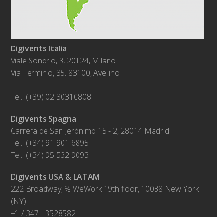
Digivents Italia
Viale Sondrio, 3, 20124, Milano
Via Terminio, 35. 83100, Avellino
Tel.: (+39) 02 30310808
Digivents Spagna
Carrera de San Jerónimo 15 - 2, 28014 Madrid
Tel.: (+34) 91 901 6895
Tel.: (+34) 95 532 9093
Digivents USA & LATAM
222 Broadway, ℅ WeWork 19th floor, 10038 New York
(NY)
+1 / 347 - 3528582