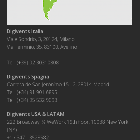
Digivents Italia
Viale Sondrio, 3, 20124, Milano
Via Terminio, 35. 83100, Avellino
Tel.: (+39) 02 30310808
Digivents Spagna
Carrera de San Jerónimo 15 - 2, 28014 Madrid
Tel.: (+34) 91 901 6895
Tel.: (+34) 95 532 9093
Digivents USA & LATAM
222 Broadway, ℅ WeWork 19th floor, 10038 New York
(NY)
+1 / 347 - 3528582