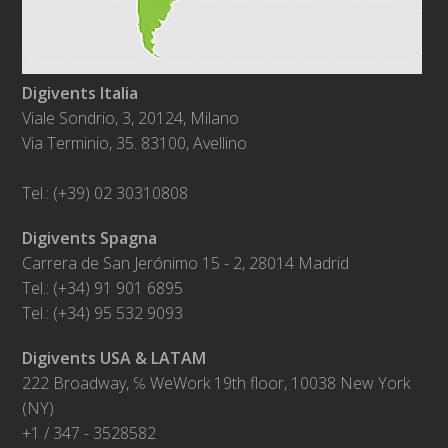
Digivents Italia
Viale Sondrio, 3, 20124, Milano
Via Terminio, 35. 83100, Avellino
Tel.: (+39) 02 30310808
Digivents Spagna
Carrera de San Jerónimo 15 - 2, 28014 Madrid
Tel.: (+34) 91 901 6895
Tel.: (+34) 95 532 9093
Digivents USA & LATAM
222 Broadway, ℅ WeWork 19th floor, 10038 New York
(NY)
+1 / 347 - 3528582