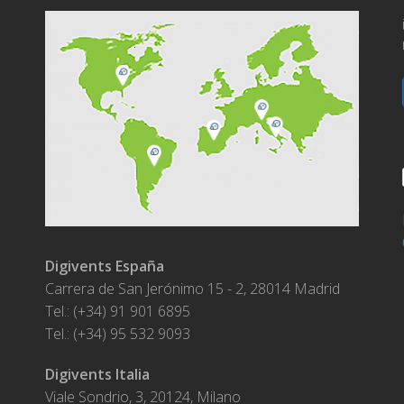
a
Digivents España
Carrera de San Jerónimo 15 - 2, 28014 Madrid
Tel.: (+34) 91 901 6895
Tel.: (+34) 95 532 9093
Digivents Italia
Viale Sondrio, 3, 20124, Milano