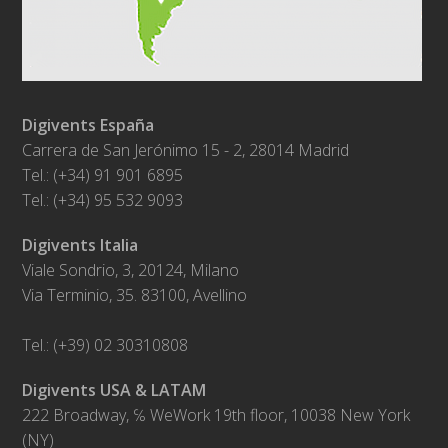
Digivents España
Carrera de San Jerónimo 15 - 2, 28014 Madrid
Tel.: (+34) 91 901 6895
Tel.: (+34) 95 532 9093
Digivents Italia
Viale Sondrio, 3, 20124, Milano
Via Terminio, 35. 83100, Avellino
Tel.: (+39) 02 30310808
Digivents USA & LATAM
222 Broadway, ℅ WeWork 19th floor, 10038 New York
(NY)