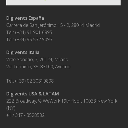
Digivents España
Carrera de San Jerónimo 15 - 2, 28014 Madrid
Tel.: (+34) 91 901 6895
Tel.: (+34) 95 532 9093
Digivents Italia
Viale Sondrio, 3, 20124, Milano
Via Terminio, 35. 83100, Avellino
Tel.: (+39) 02 30310808
Digivents USA & LATAM
222 Broadway, ℅ WeWork 19th floor, 10038 New York
(NY)
+1 / 347 - 3528582