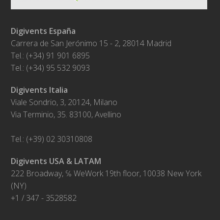
Digivents España
Carrera de San Jerónimo 15 - 2, 28014 Madrid
Tel.: (+34) 91 901 6895
Tel.: (+34) 95 532 9093
Digivents Italia
Viale Sondrio, 3, 20124, Milano
Via Terminio, 35. 83100, Avellino
Tel.: (+39) 02 30310808
Digivents USA & LATAM
222 Broadway, ℅ WeWork 19th floor, 10038 New York
(NY)
+1 / 347 - 3528582