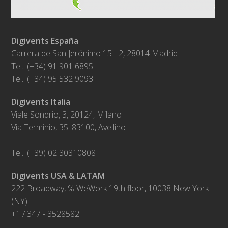
Digivents España
Carrera de San Jerónimo 15 - 2, 28014 Madrid
Tel.: (+34) 91 901 6895
Tel.: (+34) 95 532 9093
Digivents Italia
Viale Sondrio, 3, 20124, Milano
Via Terminio, 35. 83100, Avellino
Tel.: (+39) 02 30310808
Digivents USA & LATAM
222 Broadway, ℅ WeWork 19th floor, 10038 New York
(NY)
+1 / 347 - 3528582