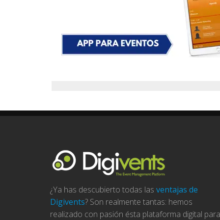
¿Ya has descubierto todas las
ventajas de
Digivents
? Son realmente tantas: hemos
realizado con pasión ésta plataforma digital par