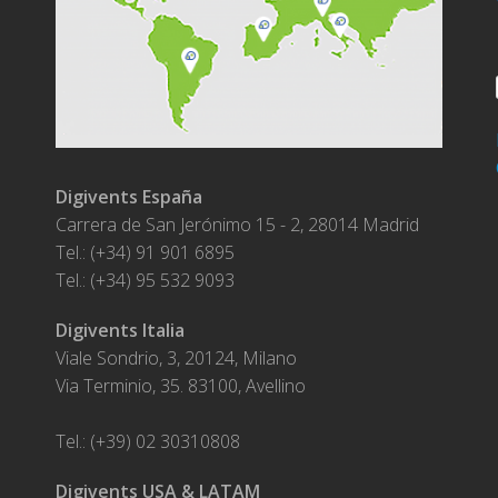
Digivents España
Carrera de San Jerónimo 15 - 2, 28014 Madrid
Tel.: (+34) 91 901 6895
Tel.: (+34) 95 532 9093
Digivents Italia
Viale Sondrio, 3, 20124, Milano
Via Terminio, 35. 83100, Avellino
Tel.: (+39) 02 30310808
Digivents USA & LATAM