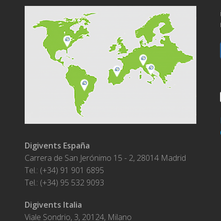
a
Digivents España
Carrera de San Jerónimo 15 - 2, 28014 Madrid
Tel.: (+34) 91 901 6895
Tel.: (+34) 95 532 9093
Digivents Italia
Viale Sondrio, 3, 20124, Milano