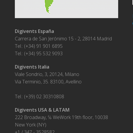
Digivents España
Carrera de San Jerónimo 15 - 2, 28014 Madrid
Tel.: (+34) 91 901 6895
Tel.: (+34) 95 532 9093
Digivents Italia
Viale Sondrio, 3, 20124, Milano
Via Terminio, 35. 83100, Avellino
Tel.: (+39) 02 30310808
Digivents USA & LATAM
222 Broadway, ℅ WeWork 19th floor, 10038
New York (NY)
+1 / 347 - 3528582