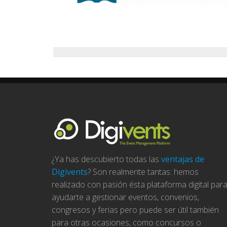
¿Ya has descubierto todas las
ventajas de
Digivents
? Son realmente tantas: hemos
realizado con pasión ésta plataforma digital par
ayudarte a gestionar eventos, convenios,
congresos y ferias pero puede ser útil también
para otras ocasiones, como concursos o