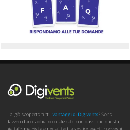
Hai già scoperto tutti i
vantaggi di Digivents
? Sono
davvero tanti: abbiamo realizzato con passione questa
piattaforma digitale per aiutarti a gestire eventi, convegni,