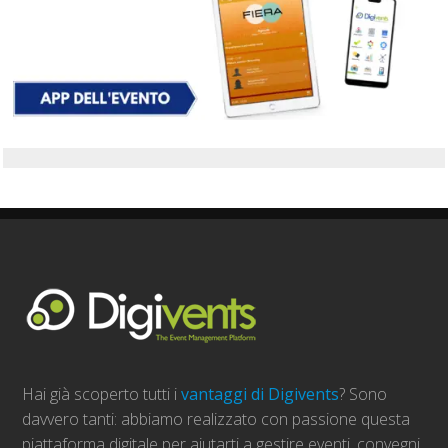
Hai già scoperto tutti i
vantaggi di Digivents
? Sono
davvero tanti: abbiamo realizzato con passione questa
piattaforma digitale per aiutarti a gestire eventi, convegni,