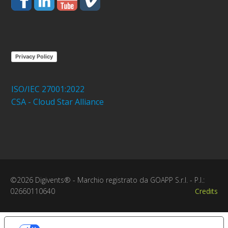
Privacy Policy
ISO/IEC 27001:2022
CSA - Cloud Star Alliance
©2026 Digivents® - Marchio registrato da GOAPP S.r.l. - P.I.:
02660110640
Credits
Le tue preferenze relative alla