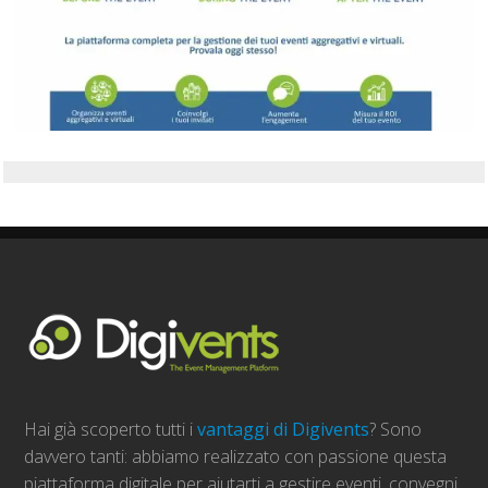
Hai già scoperto tutti i
vantaggi di Digivents
? Sono
davvero tanti: abbiamo realizzato con passione questa
piattaforma digitale per aiutarti a gestire eventi, convegni,