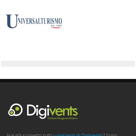
Hai già scoperto tutti i
vantaggi di Digivents
? Sono