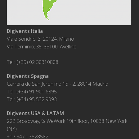
Digivents Italia
Viale Sondrio, 3, 20124, Milano
Via Terminio, 35. 83100, Avellino
Tel.: (+39) 02 30310808
Digivents Spagna
Carrera de San Jerónimo 15 - 2, 28014 Madrid
Tel.: (+34) 91 901 6895
Tel.: (+34) 95 532 9093
Digivents USA & LATAM
222 Broadway, ℅ WeWork 19th floor, 10038 New York
(NY)
+1 / 347 - 3528582