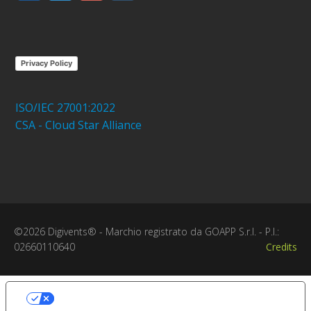
Privacy Policy
ISO/IEC 27001:2022
CSA - Cloud Star Alliance
©2026 Digivents® - Marchio registrato da GOAPP S.r.l. - P.I.:
02660110640
Credits
Le tue preferenze relative alla
privacy