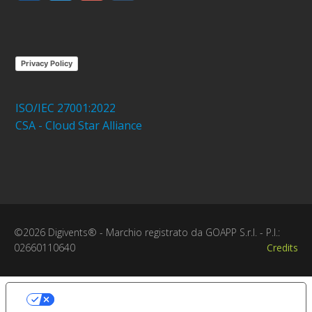
Privacy Policy
ISO/IEC 27001:2022
CSA - Cloud Star Alliance
©2026 Digivents® - Marchio registrato da GOAPP S.r.l. - P.I.:
02660110640
Credits
Le tue preferenze relative alla
privacy