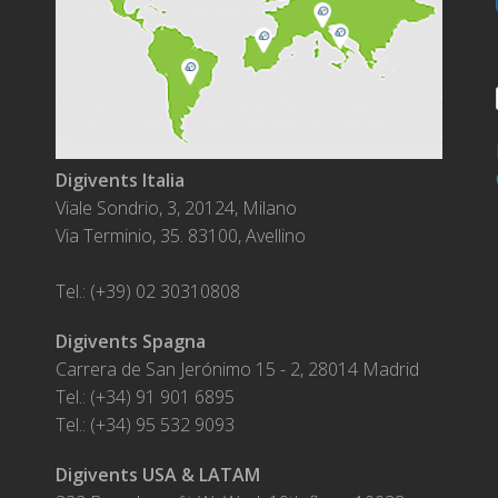
Digivents Italia
Viale Sondrio, 3, 20124, Milano
Via Terminio, 35. 83100, Avellino
Tel.: (+39) 02 30310808
Digivents Spagna
Carrera de San Jerónimo 15 - 2, 28014 Madrid
Tel.: (+34) 91 901 6895
Tel.: (+34) 95 532 9093
Digivents USA & LATAM