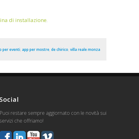
ina di installazione
.
p per eventi
,
app per mostre
,
de chirico
,
villa reale monza
Social
Puoi restare sempre aggiornato con le novità sui
servizi che offriamo!