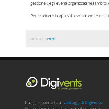
gestione degli eventi organizzati nell’ambito 
Per scaricare la app sullo smartphone o sul t
Archiviato in:
Eventi
Hai già scoperto tutti i
vantaggi di Digivents
?
Sono davvero tanti: abbiamo realizzato con