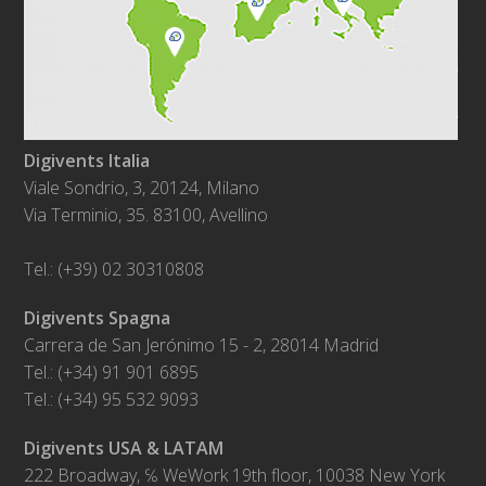
Digivents Italia
Viale Sondrio, 3, 20124, Milano
Via Terminio, 35. 83100, Avellino
Tel.: (+39) 02 30310808
Digivents Spagna
Carrera de San Jerónimo 15 - 2, 28014 Madrid
Tel.: (+34) 91 901 6895
Tel.: (+34) 95 532 9093
Digivents USA & LATAM
222 Broadway, ℅ WeWork 19th floor, 10038 New York