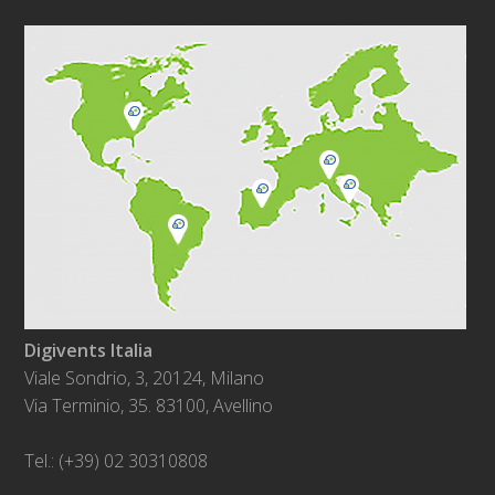
Digivents Italia
Viale Sondrio, 3, 20124, Milano
Via Terminio, 35. 83100, Avellino
Tel.: (+39) 02 30310808