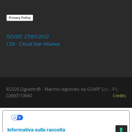
Privacy Policy
ISO/IEC 27001:2022
CSA - Cloud Star Alliance
©2026 Digivents® - Marchio registrato da GOAPP S.r.l. - P.I.:
02660110640
Credits
Le tue preferenze relative alla
privacy
Informativa sulla raccolta