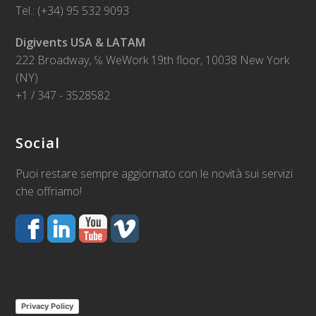
Tel.: (+34) 95 532 9093
Digivents USA & LATAM
222 Broadway, ℅ WeWork 19th floor, 10038 New York
(NY)
+1 / 347 - 3528582
Social
Puoi restare sempre aggiornato con le novità sui servizi
che offriamo!
Privacy Policy