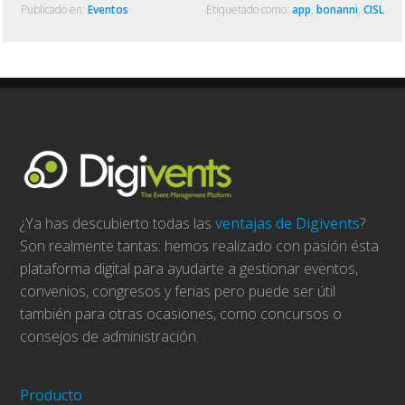
Publicado en:
Eventos
Etiquetado como:
app
,
bonanni
,
CISL
¿Ya has descubierto todas las
ventajas de Digivents
?
Son realmente tantas: hemos realizado con pasión ésta
plataforma digital para ayudarte a gestionar eventos,
convenios, congresos y ferias pero puede ser útil
también para otras ocasiones, como concursos o
consejos de administración.
Producto