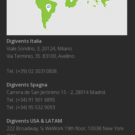
Digivents Italia
Viale Sondrio, 3, 20124, Milano
Via Terminio, 35. 83100, Avellino
Tel.: (+39) 02 30310808
Digivents Spagna
Carrera de San Jerónimo 15 - 2, 28014 Madrid
Tel.: (+34) 91 901 6895
Tel.: (+34) 95 532 9093
Digivents USA & LATAM
222 Broadway, ℅ WeWork 19th floor, 10038 New York