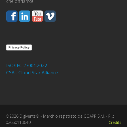
che offriamo!
Privacy Policy
ISO/IEC 27001:2022
CSA - Cloud Star Alliance
©2026 Digivents® - Marchio registrato da GOAPP S.r.l. - P.I.:
02660110640
Credits