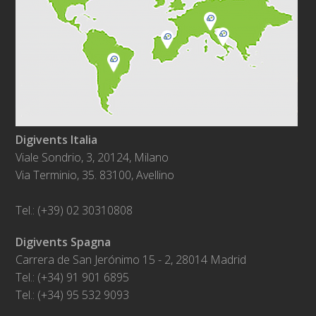
Digivents Italia
Viale Sondrio, 3, 20124, Milano
Via Terminio, 35. 83100, Avellino
Tel.: (+39) 02 30310808
Digivents Spagna
Carrera de San Jerónimo 15 - 2, 28014 Madrid
Tel.: (+34) 91 901 6895
Tel.: (+34) 95 532 9093