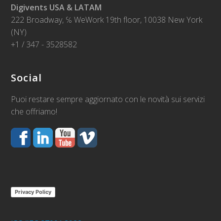
Digivents USA & LATAM
222 Broadway, ℅ WeWork 19th floor, 10038 New York
(NY)
+1 / 347 - 3528582
Social
Puoi restare sempre aggiornato con le novità sui servizi
che offriamo!
Privacy Policy