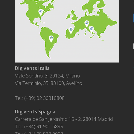
Digivents Italia
Viale Sondrio, 3, 20124, Milano
Via Terminio, 35. 83100, Avellino
Tel.: (+39) 02 30310808
Digivents Spagna
Carrera de San Jerónimo 15 - 2, 28014 Madrid
Tel.: (+34) 91 901 6895