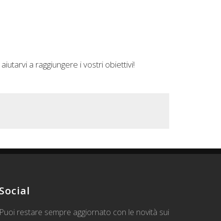
tarvi a raggiungere i vostri obiettivi!
Social
Puoi restare sempre aggiornato con le novità sui