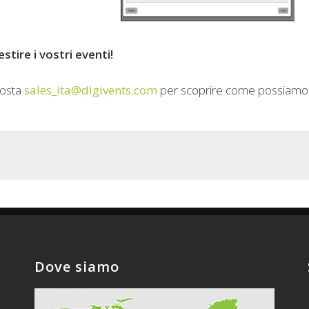
tire i vostri eventi!
 posta
sales_ita@digivents.com
per scoprire come possiamo aiu
Dove siamo