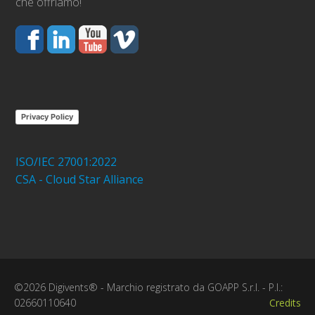
che offriamo!
Privacy Policy
ISO/IEC 27001:2022
CSA - Cloud Star Alliance
©2026 Digivents® - Marchio registrato da GOAPP S.r.l. - P.I.:
02660110640
Credits