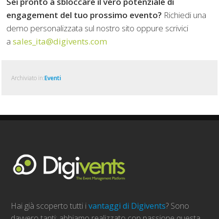
Sei pronto a sbloccare il vero potenziale di
engagement del tuo prossimo evento?
Richiedi una
demo personalizzata sul nostro sito oppure scrivici
a
sales_ita@digivents.com
Archiviato in:
Eventi
Hai già scoperto tutti i
vantaggi di Digivents
? Sono
davvero tanti: abbiamo realizzato con passione questa