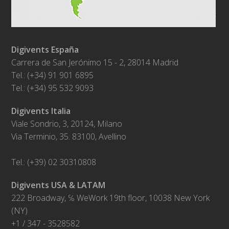
Digivents España
Carrera de San Jerónimo 15 - 2, 28014 Madrid
Tel.: (+34) 91 901 6895
Tel.: (+34) 95 532 9093
Digivents Italia
Viale Sondrio, 3, 20124, Milano
Via Terminio, 35. 83100, Avellino
Tel.: (+39) 02 30310808
Digivents USA & LATAM
222 Broadway, ℅ WeWork 19th floor, 10038 New York
(NY)
+1 / 347 - 3528582